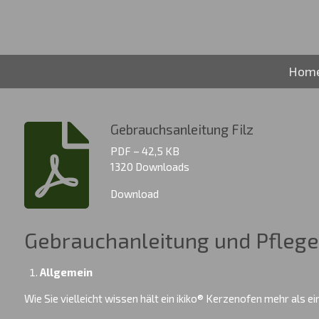
Zum
Hauptinhalt
springen
Hom
Gebrauchsanleitung Filz
PDF – 42,5 KB
1320 Downloads
Download
Gebrauchanleitung und Pflege
Allgemein
Wie Sie vielleicht wissen hält ein ikiko® Kerzenofen mehr als e