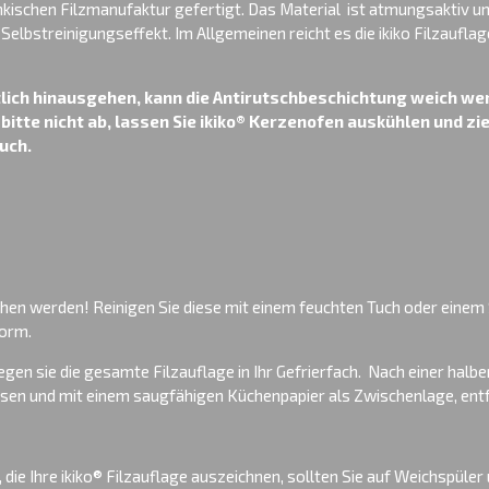
änkischen Filzmanufaktur gefertigt. Das Material ist atmungsaktiv u
 Selbstreinigungseffekt. Im Allgemeinen reicht es die ikiko Filzaufla
lich hinausgehen, kann die Antirutschbeschichtung weich we
itte nicht ab, lassen Sie ikiko® Kerzenofen auskühlen und zie
uch.
chen werden! Reinigen Sie diese mit einem feuchten Tuch oder einem
Form.
legen sie die gesamte Filzauflage in Ihr Gefrierfach. Nach einer ha
sen und mit einem saugfähigen Küchenpapier als Zwischenlage, ent
 die Ihre ikiko® Filzauflage auszeichnen, sollten Sie auf Weichspüler