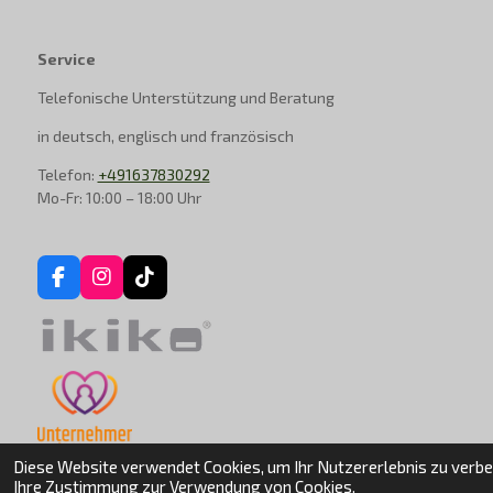
Service
Telefonische Unterstützung und Beratung
in deutsch, englisch und französisch
Telefon:
+491637830292
Mo-Fr: 10:00 – 18:00 Uhr
F
I
T
a
n
i
c
s
k
e
t
T
b
a
o
o
g
k
o
r
k
a
m
Diese Website verwendet Cookies, um Ihr Nutzererlebnis zu verb
© 2024 - 2026 kerzenofen/teelichtofen
Ihre Zustimmung zur Verwendung von Cookies.