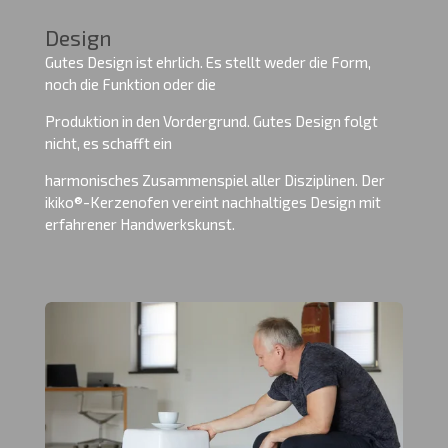
Design
Gutes Design ist ehrlich. Es stellt weder die Form,
noch die Funktion oder die
Produktion in den Vordergrund. Gutes Design folgt
nicht, es schafft ein
harmonisches Zusammenspiel aller Disziplinen. Der
ikiko®-Kerzenofen vereint nachhaltiges Design mit
erfahrener Handwerkskunst.