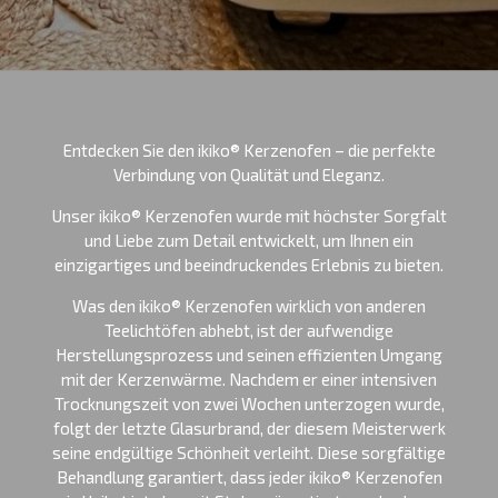
Entdecken Sie den ikiko® Kerzenofen – die perfekte
Verbindung von Qualität und Eleganz.
Unser ikiko® Kerzenofen wurde mit höchster Sorgfalt
und Liebe zum Detail entwickelt, um Ihnen ein
einzigartiges und beeindruckendes Erlebnis zu bieten.
Was den ikiko® Kerzenofen wirklich von anderen
Teelichtöfen abhebt, ist der aufwendige
Herstellungsprozess und seinen effizienten Umgang
mit der Kerzenwärme. Nachdem er einer intensiven
Trocknungszeit von zwei Wochen unterzogen wurde,
folgt der letzte Glasurbrand, der diesem Meisterwerk
seine endgültige Schönheit verleiht. Diese sorgfältige
Behandlung garantiert, dass jeder ikiko® Kerzenofen