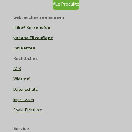
Teelicht
chlosse
Alle Produkte
ofen?
n
Gebrauchsanweisungen
ikiko® Kerzenofen
yacana Filzauflage
inti Kerzen
Rechtliches
AGB
Widerruf
Datenschutz
Impressum
Cooki-Richtlinie
Service